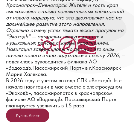
Красноярск–Дивногорск. Жители и гости края
высказывают столько положительных впечатлений
от нового маршрута, что это вдохновляет нас на
дальнейшее развитие этого направления.
Отдельно отмечу успех тематических прогулок на
“ЭкоходЪ” — авторских экскурсионных и
музыкальных рейсов с живым исполнением.
Навигация завершилась, но для нас это лишь
начало нового этапа подготовки к сезону 2026
, —
поделилась руководитель филиала АО
«ВодоходЪ.Пассажирский Порт» в г.Красноярск
Мария Халекова.
В 2026 году, с учетом выхода СПК «ВосходЪ-1» с
начала навигации в мае вместе с электросудном
«ЭкоходЪ», пассажиропоток в красноярском
филиале АО «ВодоходЪ. Пассажирский Порт»
планируется увеличить в 1,5 раза.
Купить билет