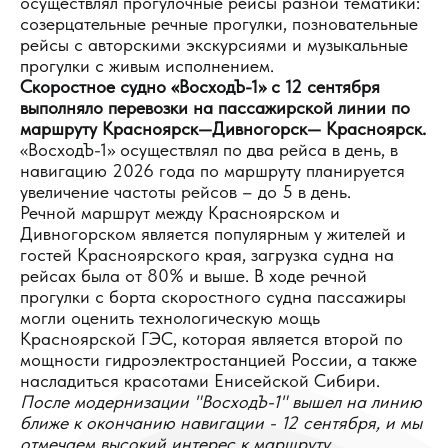
осуществлял прогулочные рейсы разной тематики:
созерцательные речные прогулки, позновательные
рейсы с авторскими экскурсиями и музыкальные
прогулки с живым исполнением.
Скоростное судно «ВосходЪ-1» с 12 сентября
выполняло перевозки на пассажирской линии по
маршруту Красноярск—Дивногорск— Красноярск.
«ВосходЪ-1» осуществлял по два рейса в день, в
навигацию 2026 года по маршруту планируется
увеличение частоты рейсов – до 5 в день.
Речной маршрут между Красноярском и
Дивногорском является популярным у жителей и
гостей Красноярского края, загрузка судна на
рейсах была от 80% и выше. В ходе речной
прогулки с борта скоростного судна пассажиры
могли оценить технологическую мощь
Красноярской ГЭС, которая является второй по
мощности гидроэлектростанцией России, а также
насладиться красотами Енисейской Сибири.
После модернизации "ВосходЪ-1" вышел на линию
ближе к окончанию навигации - 12 сентября, и мы
отмечаем высокий интерес к маршруту