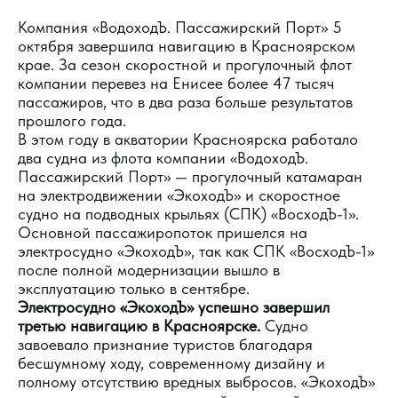
Компания «ВодоходЪ. Пассажирский Порт» 5
октября завершила навигацию в Красноярском
крае. За сезон скоростной и прогулочный флот
компании перевез на Енисее более 47 тысяч
пассажиров, что в два раза больше результатов
прошлого года.
В этом году в акватории Красноярска работало
два судна из флота компании «ВодоходЪ.
Пассажирский Порт» — прогулочный катамаран
на электродвижении «ЭкоходЪ» и скоростное
судно на подводных крыльях (СПК) «ВосходЪ-1».
Основной пассажиропоток пришелся на
электросудно «ЭкоходЪ», так как СПК «ВосходЪ-1»
после полной модернизации вышло в
эксплуатацию только в сентябре.
Электросудно «ЭкоходЪ» успешно завершил
третью навигацию в Красноярске.
Судно
завоевало признание туристов благодаря
бесшумному ходу, современному дизайну и
полному отсутствию вредных выбросов. «ЭкоходЪ»