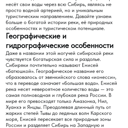
несёт свои воды через всю Сибирь, являясь не
просто водной артерией, но и уникальным
туристическим направлением. Давайте узнаем
больше о богатой истории реки, её природных
особенностях и туристическом потенциале.
Географические и
гидрографические особенности
Даже в названии этой могучей сибирской реки
чувствуется богатырская сила и раздолье.
Сибиряки почтительно называют Енисей
«батюшкой». Географическое название его
образовалось от эвенкийского слова «ионесси»,
что в переводе означает «большая вода». Енисей
река несет невероятное количество воды — это
самая полноводная и глубокая река России. В
мире его превосходят только Амазонка, Нил,
Хуанхэ и Янцзы. Преодолевая длинный путь от
жарких степей Тывы до ледяных волн Карского
моря, Енисей пересекает все природные зоны
России и разделяет Сибирь на Западную и