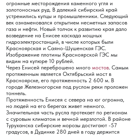
огромные месторождения каменного угля и
золотоносных руд. В далекий сибирский край
устремились купцы и промышленники. Следующий
век ознаменовался открытием несметных запасов
газа и нефти. Новый толчок к развитию края дало
возведение на Енисее каскада мощных
гидроэлектростанций, в числе которых были
Красноярская и Саяно-Шушенская ГЭС.
Изображение плотины Красноярской ГЭС мы
видим на купюре 10 рублей.
Через Енисей переброшено много
мостов
. Самым
протяженным является Октябрьский мост в
Красноярске, его протяженность 2 600 м. В
городе Железногорске под руслом реки проложен
тоннель.
Протяженность Енисея с севера на юг огромна,
но людей на его берегах живет немного.
Значительная часть русла протекает по регионам
с суровым климатом и вечной мерзлотой. В районе
Туруханска сибирские морозы достигают -57
градусов, в Дудинке 280 дней в году держится