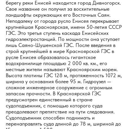
берегу реки Енисей находится город Дивногорск.
Свое название он получил за восхитительные
ландшафты окружающих его Восточных Саян.
Неподалеку от города русло Енисея перекрывает
крупнейшая Красноярская, имени 50-летия СССР
ГЭС. Это третья ступень каскада Енисейских
гидроэлектростанций. По мощности она уступает
лишь Саяно-Шушенской ГЭС. После введения в
строй крупнейшей в мире Красноярской ГЭС в
русле Енисея образовалось гигантское
водохранилище площадью 2 000 кв. км., его
местные жители называют Красноярским морем.
Высота плотины ГЭС 128 м, протяженность 1072 м,
ширина у основания более 95 м. Гидроузел —
сложное инженерное сооружение с огромным
запасом прочности. В Красноярской ГЭС
предусмотрен единственный в стране
судоподъемник, с помощью которого суда
преодолевают препятствие на пути следования.
Судоподъемник способен поднимать и
перенаправлять суда длиной до 78 м, шириной до