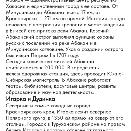
Хакасия и единственный город в ее составе. От
Минусинска до Абакана всего 17 км, от
Красноярска — 271 км по прямой. История города
началась с построения крепости в месте впадения
в Енисей его притока реки Абакан. Казачий
Абаканский острог выполнял функцию охраны
русских поселений на реке Абакан и в
Минусинской котловине. Указ о создании острога
был издан Петром I в 1707 году.
Сегодня количество жителей Абакана
приближается к 200 000. В городе есть
железнодорожная станция, здесь проходит Южно-
Сибирская магистраль. В Абакане работают
театры, библиотеки, досуговые центры, развиты
образование и научная деятельность.
Игарка и Дудинка
Северные и самые холодные города
Красноярского края. Игарка лежит севернее
Полярного круга, в 1330 км прямо на север от его
столицы. Городок в Туруханском районе на правом
берегу Игарской протоки отделен от главного