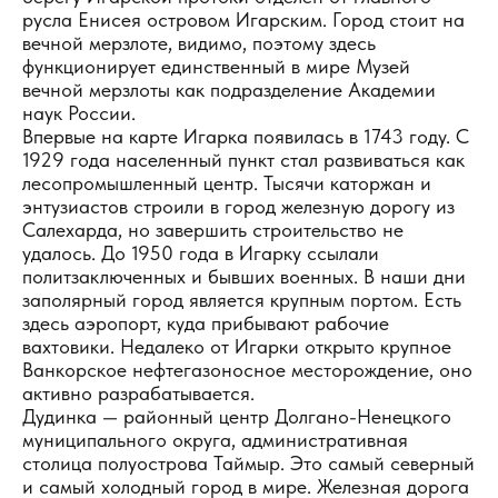
русла Енисея островом Игарским. Город стоит на
вечной мерзлоте, видимо, поэтому здесь
функционирует единственный в мире Музей
вечной мерзлоты как подразделение Академии
наук России.
Впервые на карте Игарка появилась в 1743 году. С
1929 года населенный пункт стал развиваться как
лесопромышленный центр. Тысячи каторжан и
энтузиастов строили в город железную дорогу из
Салехарда, но завершить строительство не
удалось. До 1950 года в Игарку ссылали
политзаключенных и бывших военных. В наши дни
заполярный город является крупным портом. Есть
здесь аэропорт, куда прибывают рабочие
вахтовики. Недалеко от Игарки открыто крупное
Ванкорское нефтегазоносное месторождение, оно
активно разрабатывается.
Дудинка — районный центр Долгано-Ненецкого
муниципального округа, административная
столица полуострова Таймыр. Это самый северный
и самый холодный город в мире. Железная дорога