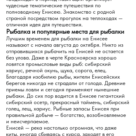
чудесные тематические путешествия по
полноводному Енисею. Знакомство с родной
страной посредством прогулок на теплоходах —
отличная идея для путешествия.
Рыбалка и популярные места для рыбалки
Лучшим временем для рыбалки на Енисее
называют с начала августа до октября. Никто из
отправившихся рыбачить на Енисей не остается
без улова. Даже в черте Красноярска хорошо
ловятся промысловые виды рыб: сибирский
хариус, речной окунь, щука, сорога, елец.
Благодаря изобилию рыбы, жители Енисейских
берегов никогда не страдали от голода. Древние
приемы ловли и сегодня применяют нынешние
рыбаки. До сих пор водится в Енисее гигантский
сибирский осетр, прекрасный таймень, сибирский
голец, лещ, хариус. Рыбные запасы Енисея при
правильной добыче — богатство, возобновляемое
и неисчерпаемое.
Енисей — река настолько огромная, что даже
киты, иногда сбиваясь с курса, заходят в его