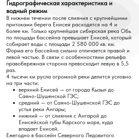
Гидрографическая характеристика и
водный режим
В нижнем течении после слияния с крупнейшими
притоками берега Енисея расходятся на 4 и
более км. Только крупнейшая сибирская река Обь
по площади бассейна превышает Енисей, который
собирает воды с площади 2 580 000 кв. км.
Форма его бассейна сильно отличается правой и
левой частью. В связи с особенностями рельефа
правобережная сторона превосходит левую в 5,5
раз.
4 тысячи км русла огромной реки делится условно
на три части:
верхний Енисей — от города Кызыл до
Саяно-Шушенской ГЭС;
средний — от Саяно-Шушенской ГЭС до
устья реки Ангары;
нижний — от слияния с Ангарой до
Енисейской губы Карского моря, куда
впадает Енисей.
Ежегодно в бассейн Северного Ледовитого