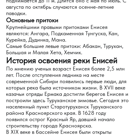
поднимается до 11 м. Длится оно с мая по июль. С
августа по октябрь случаются осенне-летние
паводки.
Основные притоки
Крупнейшими правыми притоками Енисея
являются: Ангара, Подкаменная Тунгуска, Кан,
Курейка, Дудинка, Мана.
Самые большие левые притоки: Абакан, Турухан,
Большая и Малая Хета, Хемчик.
История освоения реки Енисей
По мнению ученых возраст Енисея более 2,5 млн
лет. После отступления ледника на месте
современной Сибири появились первые люди, для
которых река была источником жизни. В XVII веке
казачьи отряды Ермака достигли берегов Енисея и
построили здесь Туруханское зимовье. Сегодня это
населенный пункт Старотуруханск Туруханского
района Красноярского края. В 1628 году
появился острог Красный Яр, давший начало
строительству города Красноярска.
В XIX веке в бассейне Енисея были открыты